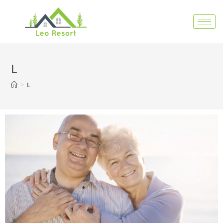
L
>
L