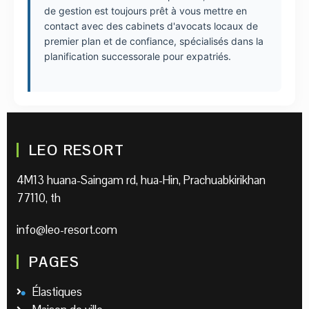
de gestion est toujours prêt à vous mettre en
contact avec des cabinets d'avocats locaux de
premier plan et de confiance, spécialisés dans la
planification successorale pour expatriés.
LEO RESORT
4M13 huana-Saingam rd, hua-Hin, Prachuabkirikhan
77110, th
info@leo-resort.com
PAGES
Élastiques