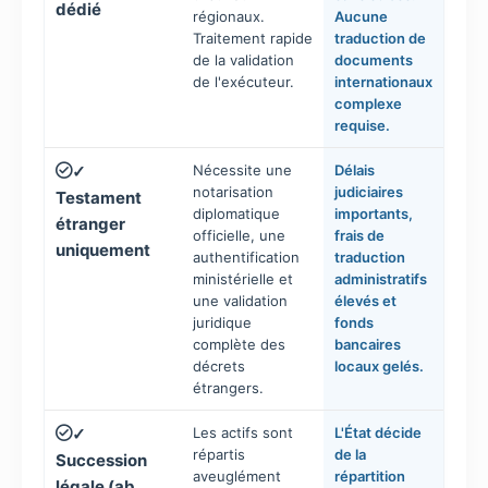
dédié
régionaux.
Aucune
Traitement rapide
traduction de
de la validation
documents
de l'exécuteur.
internationaux
complexe
requise.
Nécessite une
Délais
✓
notarisation
judiciaires
Testament
diplomatique
importants,
étranger
officielle, une
frais de
uniquement
authentification
traduction
ministérielle et
administratifs
une validation
élevés et
juridique
fonds
complète des
bancaires
décrets
locaux gelés.
étrangers.
Les actifs sont
L'État décide
✓
répartis
de la
Succession
aveuglément
répartition
légale (ab