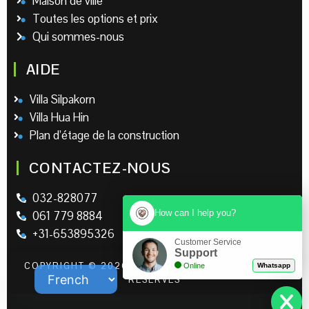
Maison de ville
Toutes les options et prix
Qui sommes-nous
AIDE
Villa Silpakorn
Villa Hua Hin
Plan d’étage de la construction
CONTACTEZ-NOUS
032-828077
How can I help you?
061 779 8884
+31-653895326
Customer Service
Support
COPYRIGHT © 2026 | LEO RESORT | TOUS DROITS
Online
Whatsapp
RÉSERVÉS