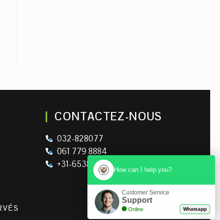
CONTACTEZ-NOUS
032-828077
061 779 8884
+31-653895326
How can I help you?
Customer Service
Support
RVÉS
Online
Whatsapp