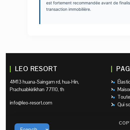
est fortement recommandée avant de finalis
transaction immobilière.
LEO RESORT
PAG
4M13 huana-Saingam rd, hua-Hin,
Élast
Prachuabkirikhan 77110, th
Maison
Toutes
info@leo-resort.com
Qui 
COP