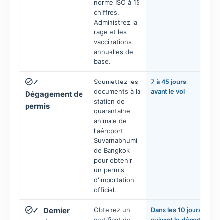
norme ISO à 15
chiffres.
Administrez la
rage et les
vaccinations
annuelles de
base.
Soumettez les
7 à 45 jours
✓
documents à la
avant le vol
Dégagement de
station de
permis
quarantaine
animale de
l'aéroport
Suvarnabhumi
de Bangkok
pour obtenir
un permis
d'importation
officiel.
Dernier
Obtenez un
Dans les 10 jours
✓
certificat de
suivant le départ