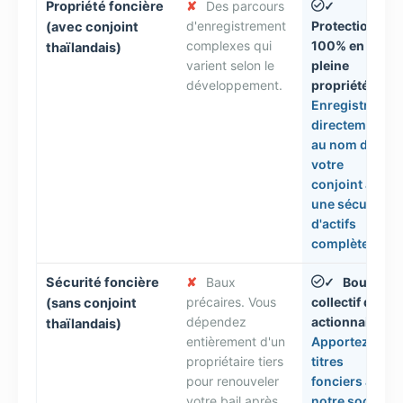
Propriété foncière
✘
Des parcours
✓
d'enregistrement
Protection
(avec conjoint
complexes qui
100% en
thaïlandais)
varient selon le
pleine
développement.
propriété.
Enregistré
directement
au nom de
votre
conjoint avec
une sécurité
d'actifs
complète.
Sécurité foncière
✘
Baux
Bouclier
✓
précaires. Vous
collectif des
(sans conjoint
dépendez
actionnaires.
thaïlandais)
entièrement d'un
Apportez les
propriétaire tiers
titres
pour renouveler
fonciers à
votre bail après
notre société