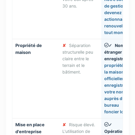
30 ans.
de gestion,
devenez
actionnaire et
renouvelez à
tout moment.
Propriété de
✘
Séparation
Nom
✓
structurelle peu
étranger
maison
claire entre le
enregistré.
La
terrain et le
propriété de
bâtiment.
la maison est
officiellement
enregistrée à
votre nom
auprès du
bureau
foncier local.
Mise en place
✘
Risque élevé.
✓
L'utilisation de
Opérations
d'entreprise