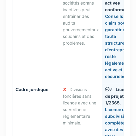
sociétés écrans
actives
inactives peut
conformes.
entraîner des
Conseils
audits
clairs pour
gouvernementaux
garantir que
soudains et des
toute
problèmes.
structure
d'entreprise
reste
légalement
active et
sécurisée.
Cadre juridique
✘
Divisions
Licence
✓
foncières sans
de projet n°
licence avec une
1/2565.
surveillance
Licence de
réglementaire
subdivision
minimale.
complète
avec des