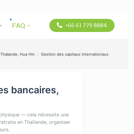
FAQ
+66 61 779 8884
 Thalande, Hua Hin
>
Gestion des capitaux internationaux
es bancaires,
n physique — cela nécessite une
retraite en Thaïlande, organiser
eurs.