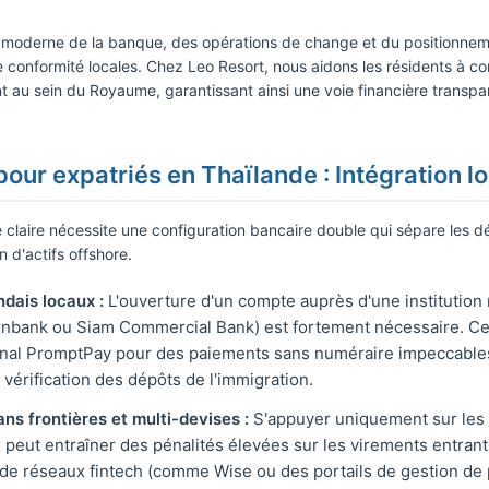
oderne de la banque, des opérations de change et du positionnemen
e conformité locales. Chez Leo Resort, nous aidons les résidents à 
t au sein du Royaume, garantissant ainsi une voie financière transpa
pour expatriés en Thaïlande : Intégration lo
re claire nécessite une configuration bancaire double qui sépare les
d'actifs offshore.
dais locaux :
L'ouverture d'un compte auprès d'une institution 
nbank ou Siam Commercial Bank) est fortement nécessaire. Ce
onal PromptPay pour des paiements sans numéraire impeccables 
vérification des dépôts de l'immigration.
ns frontières et multi-devises :
S'appuyer uniquement sur les b
 peut entraîner des pénalités élevées sur les virements entra
n de réseaux fintech (comme Wise ou des portails de gestion de