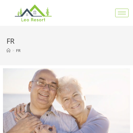
FR
>
FR