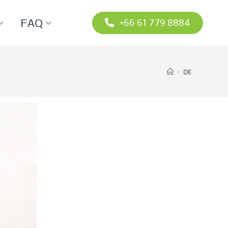
FAQ
+66 61 779 8884
>
DE