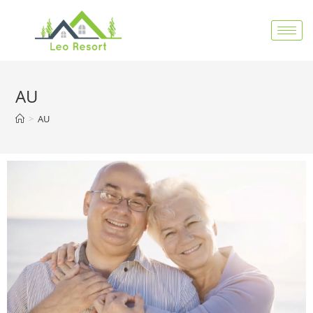
AU
>
AU