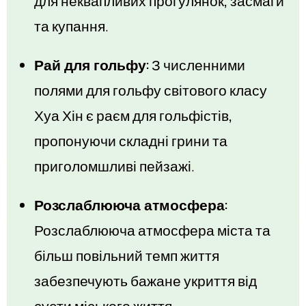
для неквапливих прогулянок, засмаги
та купання.
Рай для гольфу:
З численними
полями для гольфу світового класу
Хуа Хін є раєм для гольфістів,
пропонуючи складні грини та
приголомшливі пейзажі.
Розслаблююча атмосфера:
Розслаблююча атмосфера міста та
більш повільний темп життя
забезпечують бажане укриття від