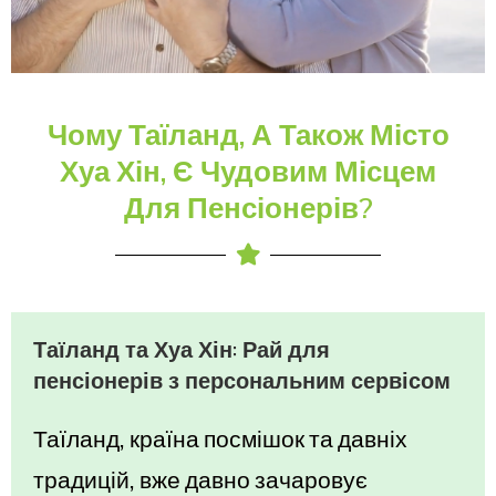
Чому Таїланд, А Також Місто
Хуа Хін, Є Чудовим Місцем
Для Пенсіонерів?
Таїланд та Хуа Хін: Рай для
пенсіонерів з персональним сервісом
Таїланд, країна посмішок та давніх
традицій, вже давно зачаровує